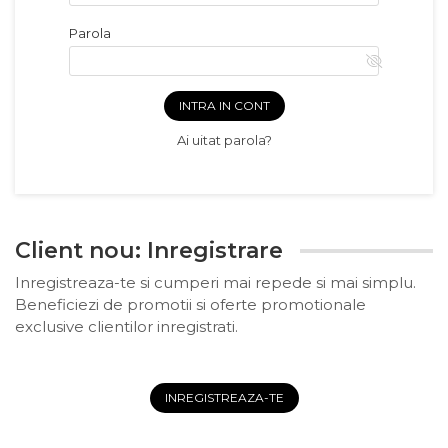
de sublimare
Plachete foto decorative
Parola
Diverse
Plastic si polimer
Aluminiu si inox
INTRA IN CONT
Trofee
Ai uitat parola?
Brelocuri
Diverse
Placi aluminiu decorative HD
Ceramica
Client nou: Inregistrare
Cani
Inregistreaza-te si cumperi mai repede si mai simplu.
Diverse
Beneficiezi de promotii si oferte promotionale
Carton si folie magnetica
exclusive clientilor inregistrati.
Puzzle-uri
Diverse
INREGISTREAZA-TE