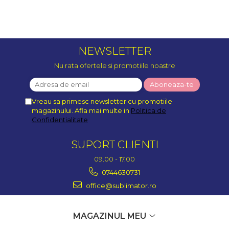
NEWSLETTER
Nu rata ofertele si promotiile noastre
Vreau sa primesc newsletter cu promotiile
magazinului. Afla mai multe in
Politica de
Confidentialitate
SUPORT CLIENTI
09.00 - 17.00
0744630731
office@sublimator.ro
MAGAZINUL MEU