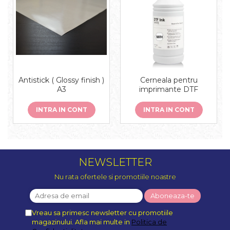
Antistick ( Glossy finish )
Cerneala pentru
A3
imprimante DTF
INTRA IN CONT
INTRA IN CONT
NEWSLETTER
Nu rata ofertele si promotiile noastre
Vreau sa primesc newsletter cu promotiile
magazinului. Afla mai multe in
Politica de