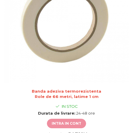
de sublimare
Plachete foto decorative
Diverse
Plastic si polimer
Aluminiu si inox
Trofee
Brelocuri
Diverse
Placi aluminiu decorative HD
Ceramica
Cani
Diverse
Banda adeziva termorezistenta
Carton si folie magnetica
Role de 66 metri, latime 1 cm
Puzzle-uri
IN STOC
Diverse
Durata de livrare:
24-48 ore
INTRA IN CONT