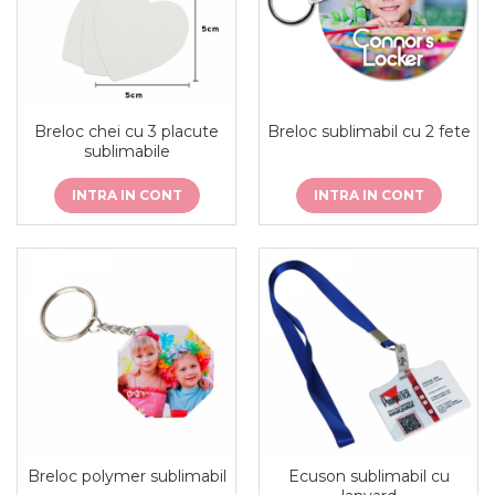
de sublimare
Plachete foto decorative
Diverse
Plastic si polimer
Aluminiu si inox
Breloc chei cu 3 placute
Breloc sublimabil cu 2 fete
Trofee
sublimabile
Brelocuri
INTRA IN CONT
INTRA IN CONT
Diverse
Placi aluminiu decorative HD
Ceramica
Cani
Diverse
Carton si folie magnetica
Puzzle-uri
Diverse
Breloc polymer sublimabil
Ecuson sublimabil cu