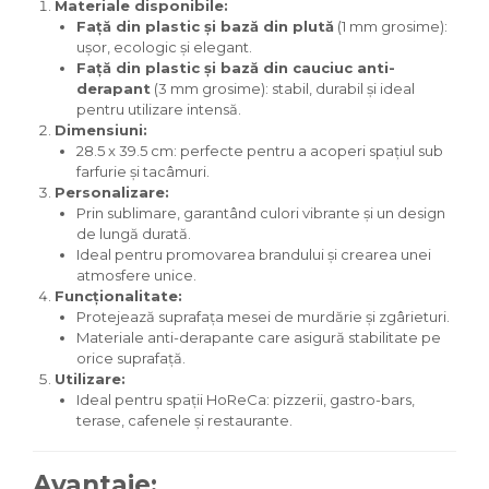
Materiale disponibile:
Față din plastic și bază din plută
(1 mm grosime):
ușor, ecologic și elegant.
Față din plastic și bază din cauciuc anti-
derapant
(3 mm grosime): stabil, durabil și ideal
pentru utilizare intensă.
Dimensiuni:
28.5 x 39.5 cm: perfecte pentru a acoperi spațiul sub
farfurie și tacâmuri.
Personalizare:
Prin sublimare, garantând culori vibrante și un design
de lungă durată.
Ideal pentru promovarea brandului și crearea unei
atmosfere unice.
Funcționalitate:
Protejează suprafața mesei de murdărie și zgârieturi.
Materiale anti-derapante care asigură stabilitate pe
orice suprafață.
Utilizare:
Ideal pentru spații HoReCa: pizzerii, gastro-bars,
terase, cafenele și restaurante.
Avantaje: