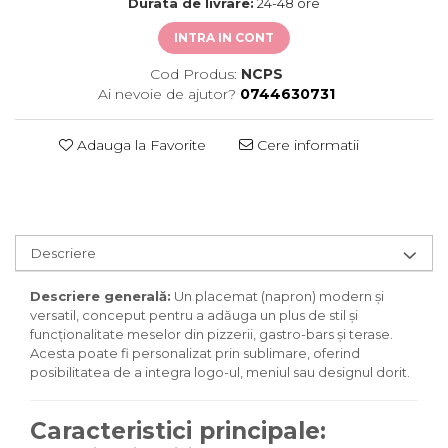
Durata de livrare:
24-48 ore
INTRA IN CONT
Cod Produs:
NCPS
Ai nevoie de ajutor?
0744630731
Adauga la Favorite
Cere informatii
Descriere
Descriere generală:
Un placemat (napron) modern și
versatil, conceput pentru a adăuga un plus de stil și
funcționalitate meselor din pizzerii, gastro-bars și terase.
Acesta poate fi personalizat prin sublimare, oferind
posibilitatea de a integra logo-ul, meniul sau designul dorit.
Caracteristici principale: