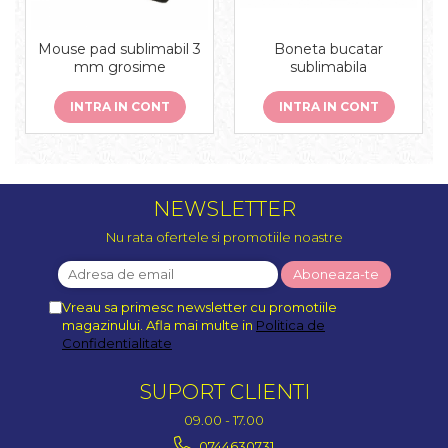
Boneta bucatar
Mouse pad sublimabil 3
sublimabila
mm grosime
INTRA IN CONT
INTRA IN CONT
NEWSLETTER
Nu rata ofertele si promotiile noastre
Vreau sa primesc newsletter cu promotiile
magazinului. Afla mai multe in
Politica de
Confidentialitate
SUPORT CLIENTI
09.00 - 17.00
0744630731