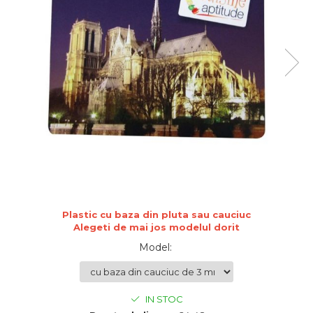
de sublimare
Plachete foto decorative
Diverse
Plastic si polimer
Aluminiu si inox
Trofee
Brelocuri
Diverse
Placi aluminiu decorative HD
Ceramica
Cani
Diverse
Plastic cu baza din pluta sau cauciuc
Carton si folie magnetica
Alegeti de mai jos modelul dorit
Puzzle-uri
Model
:
Diverse
IN STOC