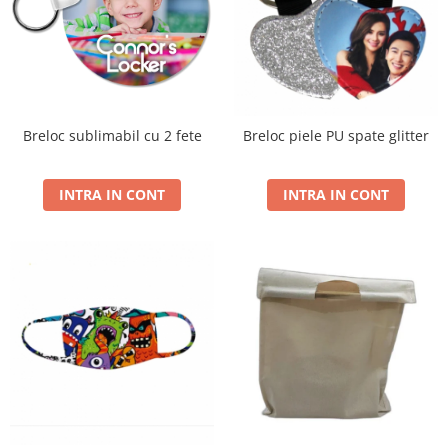
Lemn si MDF
sublimare
Plachete foto decorative
Diverse
Plastic si polimer
Aluminiu si inox
Breloc sublimabil cu 2 fete
Breloc piele PU spate glitter
Trofee
Brelocuri
INTRA IN CONT
INTRA IN CONT
Diverse
Placi aluminiu decorative HD
Ceramica
Cani
Diverse
Carton si folie magnetica
Puzzle-uri
Diverse