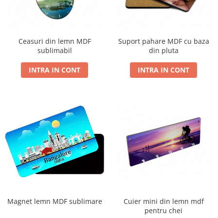
Lemn si MDF
sublimare
Plachete foto decorative
Diverse
Ceasuri din lemn MDF
Suport pahare MDF cu baza
Plastic si polimer
sublimabil
din pluta
Aluminiu si inox
INTRA IN CONT
INTRA IN CONT
Trofee
Brelocuri
Diverse
Placi aluminiu decorative HD
Ceramica
Cani
Diverse
Carton si folie magnetica
Puzzle-uri
Diverse
Cuier mini din lemn mdf
Magnet lemn MDF sublimare
pentru chei