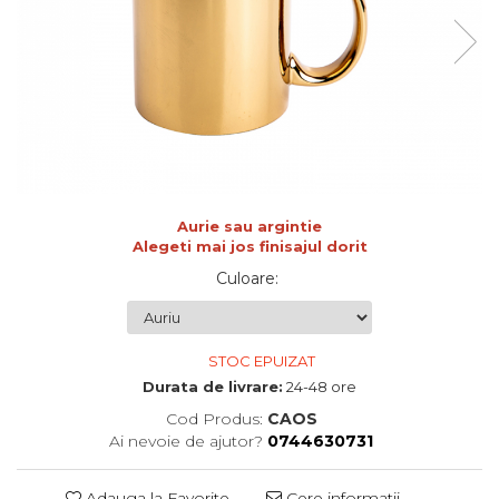
de sublimare
Plachete foto decorative
Diverse
Plastic si polimer
Aluminiu si inox
Trofee
Brelocuri
Diverse
Aurie sau argintie
Placi aluminiu decorative HD
Alegeti mai jos finisajul dorit
Ceramica
Culoare
:
Cani
Diverse
Carton si folie magnetica
STOC EPUIZAT
Puzzle-uri
Durata de livrare:
24-48 ore
Diverse
Cod Produs:
CAOS
Ai nevoie de ajutor?
0744630731
Adauga la Favorite
Cere informatii