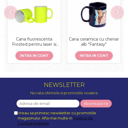
Cana fluorescenta
Cana ceramica cu chenar
Frosted pentru laser si
alb "Fantasy"
sublimare, ceramica
INTRA IN CONT
INTRA IN CONT
NEWSLETTER
Nu rata ofertele si promotiile noastre
Vreau sa primesc newsletter cu promotiile
magazinului. Afla mai multe in
Politica de
Confidentialitate