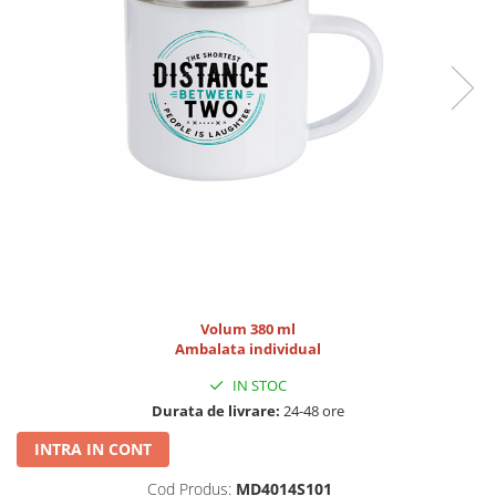
Lemn si MDF
sublimare
Plachete foto decorative
Diverse
Plastic si polimer
Aluminiu si inox
Trofee
Brelocuri
Diverse
Placi aluminiu decorative HD
Ceramica
Cani
Volum 380 ml
Ambalata individual
Diverse
Carton si folie magnetica
IN STOC
Durata de livrare:
24-48 ore
Puzzle-uri
Diverse
INTRA IN CONT
Cod Produs:
MD4014S101