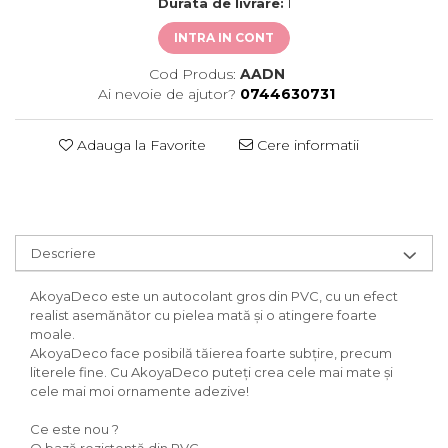
Durata de livrare:
1
INTRA IN CONT
Cod Produs:
AADN
Ai nevoie de ajutor?
0744630731
Adauga la Favorite
Cere informatii
Descriere
AkoyaDeco este un autocolant gros din PVC, cu un efect
realist asemănător cu pielea mată și o atingere foarte
moale.
AkoyaDeco face posibilă tăierea foarte subțire, precum
literele fine. Cu AkoyaDeco puteți crea cele mai mate și
cele mai moi ornamente adezive!
Ce este nou ?