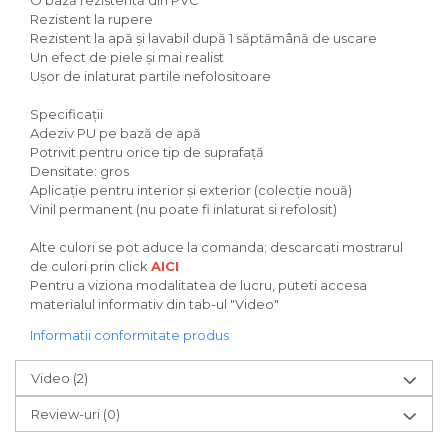
O bază rezistentă din PVC
Rezistent la rupere
Rezistent la apă și lavabil după 1 săptămână de uscare
Un efect de piele și mai realist
Ușor de inlaturat partile nefolositoare
Specificații
Adeziv PU pe bază de apă
Potrivit pentru orice tip de suprafață
Densitate: gros
Aplicație pentru interior și exterior (colecție nouă)
Vinil permanent (nu poate fi inlaturat si refolosit)
Alte culori se pot aduce la comanda; descarcati mostrarul
de culori prin click
AICI
Pentru a viziona modalitatea de lucru, puteti accesa
materialul informativ din tab-ul "Video"
Informatii conformitate produs
Video
(2)
Review-uri
(0)