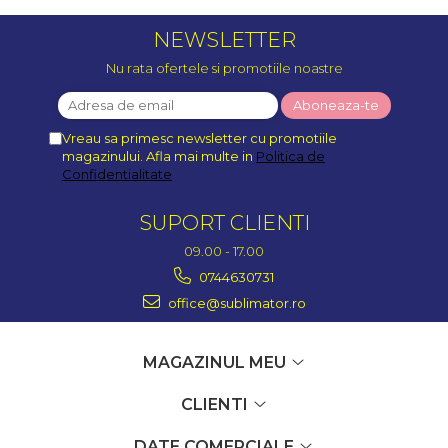
NEWSLETTER
Nu rata ofertele si promotiile noastre
Vreau sa primesc newsletter cu promotiile
magazinului. Afla mai multe in
Politica de
Confidentialitate
SUPORT CLIENTI
09.00 - 17.00
0744630731
office@sublimator.ro
MAGAZINUL MEU
CLIENTI
DATE COMERCIALE