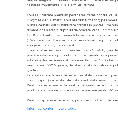
realiza designuri complexe și detaliate. Cu toate acestea, p
calitatea imprimantei DTF și a foliei utilizate.
Folie PET calitate premium pentru realizarea printurilor DT
lungimea de 100 metrii. Folie are dublu coating, pe ambele 
bună a cernelii, dar și stabilitate ridicată în procesul de pri
dimensională atât în cuptorul de coacere, cât si în timpul p
Hot&Cold Peel: după presare folia se poate îndepărta imedi
(40-60 secunde). Dacă se îndepărtează la cald, imprimeul ob
atingere, mai soft, mai catifelat.
Transferul se realizeză cu presa termică la 140-160, timp d
presare este invers proportional cu temperature de presa
articolele din materiale naturale – ex. Bumbac 100%- tempe
mai mare – 150/160 grade, decât în cazul articolelor din p
grade.)
Este indicat efectuarea de teste prealabile în cazul echipam
Tricouri sport) sau materiale tratate antistatic și/sau imper
Pentru a creste rezistenta printului la spalat, se recomand
printul cu o foaie de copt si sa se mai preseze pentru 4-5 
Pentru o apreciere mai exacta, puteti viziona filmul de pre
Informatii conformitate produs