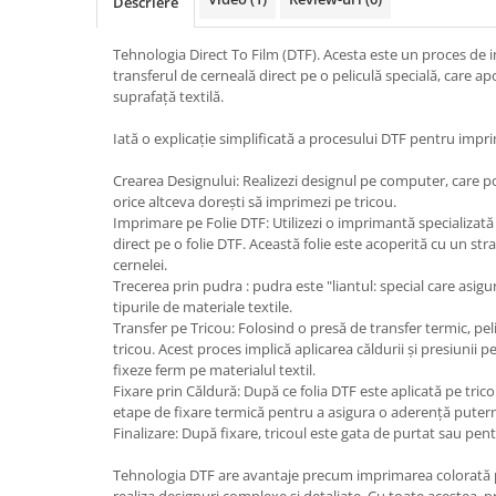
Descriere
Tehnologia Direct To Film (DTF). Acesta este un proces de i
transferul de cerneală direct pe o peliculă specială, care apo
suprafață textilă.
Iată o explicație simplificată a procesului DTF pentru impri
Crearea Designului: Realizezi designul pe computer, care p
orice altceva dorești să imprimezi pe tricou.
Imprimare pe Folie DTF: Utilizezi o imprimantă specializat
direct pe o folie DTF. Această folie este acoperită cu un st
cernelei.
Trecerea prin pudra : pudra este "liantul: special care asig
tipurile de materiale textile.
Transfer pe Tricou: Folosind o presă de transfer termic, pel
tricou. Acest proces implică aplicarea căldurii și presiunii p
fixeze ferm pe materialul textil.
Fixare prin Căldură: După ce folia DTF este aplicată pe trico
etape de fixare termică pentru a asigura o aderență puterni
Finalizare: După fixare, tricoul este gata de purtat sau pentr
Tehnologia DTF are avantaje precum imprimarea colorată pr