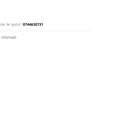
voie de ajutor?
0744630731
informatii