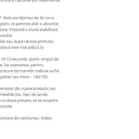
recizia și calitatea pot depinde de
F. Rola are lățimea de 30 cm si
părți, ce permite atât o absorție
ntare. Prezintă o bună stabilitate
resării.
at sau după răcirea printului
ținut este mai plăcut la
e 10-15 secunde. (pont: timpul de
re. De asemenea, pentru
rature de transfer trebuie sa fie
olyester sau mixe – 140/150
entelor din material elastic (ex.
meabile (ex. Geci de iarnă).
a ca dupa presare, sa se acopere
secunde.
zentare din sectiunea : Video.