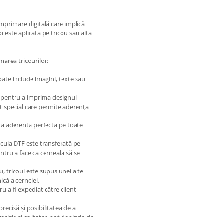
mprimare digitală care implică
i este aplicată pe tricou sau altă
marea tricourilor:
oate include imagini, texte sau
ă pentru a imprima designul
rat special care permite aderența
ura aderenta perfecta pe toate
icula DTF este transferată pe
entru a face ca cerneala să se
u, tricoul este supus unei alte
că a cernelei.
u a fi expediat către client.
ecisă și posibilitatea de a