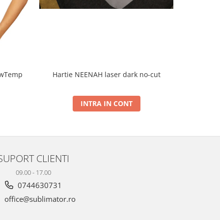
LowTemp
Hartie NEENAH laser dark no-cut
INTRA IN CONT
SUPORT CLIENTI
09.00 - 17.00
0744630731
office@sublimator.ro