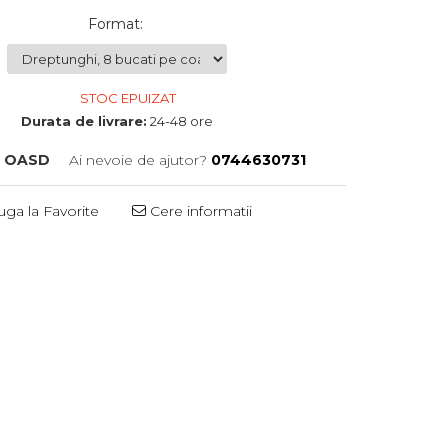
Format
:
STOC EPUIZAT
Durata de livrare:
24-48 ore
:
OASD
Ai nevoie de ajutor?
0744630731
ga la Favorite
Cere informatii