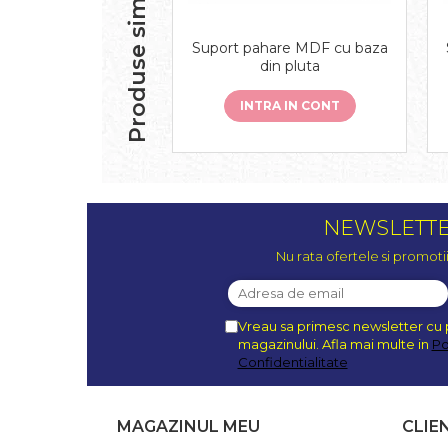
Produse similare
Suport pahare MDF cu baza
din pluta
INTRA IN CONT
NEWSLETT
Nu rata ofertele si promoti
Vreau sa primesc newsletter cu 
magazinului. Afla mai multe in
Po
Confidentialitate
MAGAZINUL MEU
CLIE