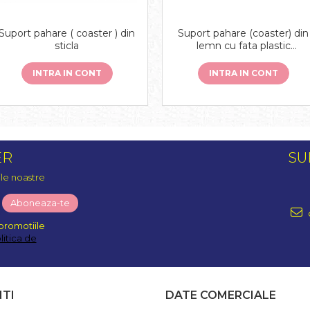
Suport pahare ( coaster ) din
Suport pahare (coaster) din
sticla
lemn cu fata plastic
sublimabil
INTRA IN CONT
INTRA IN CONT
ER
SU
ile noastre
promotiile
litica de
NTI
DATE COMERCIALE