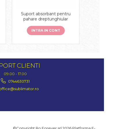
Suport absorbant pentru
pahare dreptunghiular
INTRA IN CONT
PORT CLIENTI
09.00 - 17.00
0744630731
office@sublimator.ro
©Copyright Ro Forever srl 2026
Platforma E-