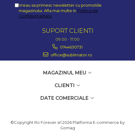
Vreau sa primesc newsletter cu promotiile
magazinului. Afla mai multe in
Politica de
Confidentialitate
SUPORT CLIENTI
09.00 - 17.00
0744630731
office@sublimator.ro
MAGAZINUL MEU
CLIENTI
DATE COMERCIALE
©Copyright Ro Forever srl 2026
Platforma E-commerce by
Gomag