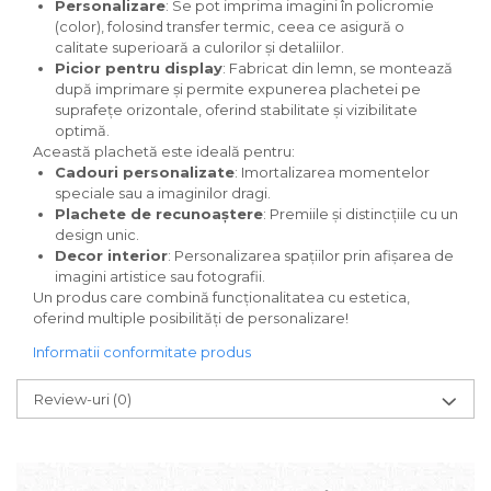
Personalizare
: Se pot imprima imagini în policromie
(color), folosind transfer termic, ceea ce asigură o
calitate superioară a culorilor și detaliilor.
Picior pentru display
: Fabricat din lemn, se montează
după imprimare și permite expunerea plachetei pe
suprafețe orizontale, oferind stabilitate și vizibilitate
optimă.
Această plachetă este ideală pentru:
Cadouri personalizate
: Imortalizarea momentelor
speciale sau a imaginilor dragi.
Plachete de recunoaștere
: Premiile și distincțiile cu un
design unic.
Decor interior
: Personalizarea spațiilor prin afișarea de
imagini artistice sau fotografii.
Un produs care combină funcționalitatea cu estetica,
oferind multiple posibilități de personalizare!
Informatii conformitate produs
Review-uri
(0)