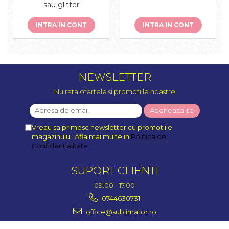
sau glitter
INTRA IN CONT
INTRA IN CONT
NEWSLETTER
Nu rata ofertele si promotiile noastre
Vreau sa primesc newsletter cu promotiile
magazinului. Afla mai multe in
Politica de
Confidentialitate
SUPORT CLIENTI
09.00 - 17.00
0744630731
office@sublimator.ro