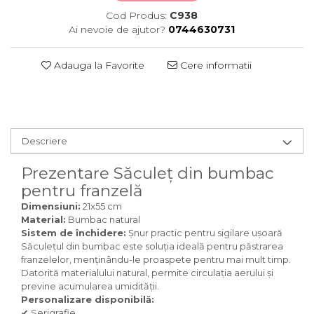
Cod Produs:
C938
Ai nevoie de ajutor?
0744630731
Adauga la Favorite
Cere informatii
Descriere
Prezentare Săculeț din bumbac
pentru franzelă
Dimensiuni:
21x55 cm
Material:
Bumbac natural
Sistem de închidere:
Șnur practic pentru sigilare ușoară
Săculețul din bumbac este soluția ideală pentru păstrarea
franzelelor, menținându-le proaspete pentru mai mult timp.
Datorită materialului natural, permite circulația aerului și
previne acumularea umidității.
Personalizare disponibilă:
✔ Serigrafie