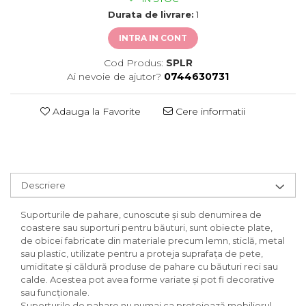
Durata de livrare:
1
INTRA IN CONT
Cod Produs:
SPLR
Ai nevoie de ajutor?
0744630731
Adauga la Favorite
Cere informatii
Descriere
Suporturile de pahare, cunoscute și sub denumirea de
coastere sau suporturi pentru băuturi, sunt obiecte plate,
de obicei fabricate din materiale precum lemn, sticlă, metal
sau plastic, utilizate pentru a proteja suprafața de pete,
umiditate și căldură produse de pahare cu băuturi reci sau
calde. Acestea pot avea forme variate și pot fi decorative
sau funcționale.
Suporturile de pahare nu numai ca protejează mobilierul