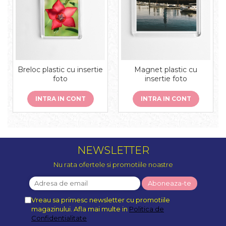
Breloc plastic cu insertie
Magnet plastic cu
foto
insertie foto
INTRA IN CONT
INTRA IN CONT
NEWSLETTER
Nu rata ofertele si promotiile noastre
Vreau sa primesc newsletter cu promotiile
magazinului. Afla mai multe in
Politica de
Confidentialitate