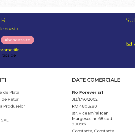
ER
SU
ile noastre
promotiile
litica de
NTI
DATE COMERCIALE
 de Plata
Ro Forever srl
a de Retur
J13/1740/2002
ia Produselor
RO14805280
str. Viceamiral Ioan
Murgescu nr. 68 cod
 SAL
900567
Constanta, Constanta