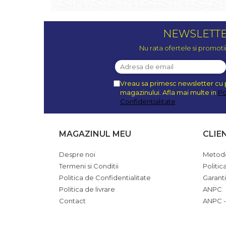
NEWSLETT
Nu rata ofertele si promoti
Vreau sa primesc newsletter cu 
magazinului. Afla mai multe in
Po
Confidentialitate
MAGAZINUL MEU
CLIE
Despre noi
Metode
Termeni si Conditii
Politic
Politica de Confidentialitate
Garant
Politica de livrare
ANPC
Contact
ANPC -