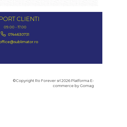
PORT CLIENTI
09.00 - 17.00
0744630731
office@sublimator.ro
©Copyright Ro Forever srl 2026
Platforma E-
commerce by Gomag