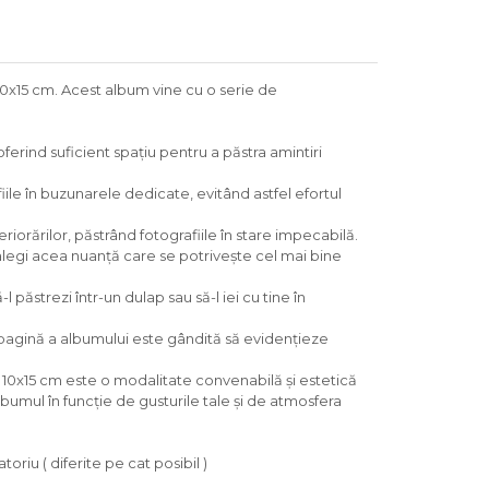
10x15 cm. Acest album vine cu o serie de
erind suficient spațiu pentru a păstra amintiri
fiile în buzunarele dedicate, evitând astfel efortul
riorărilor, păstrând fotografiile în stare impecabilă.
alegi acea nuanță care se potrivește cel mai bine
ăstrezi într-un dulap sau să-l iei cu tine în
 pagină a albumului este gândită să evidențieze
e 10x15 cm este o modalitate convenabilă și estetică
bumul în funcție de gusturile tale și de atmosfera
riu ( diferite pe cat posibil )