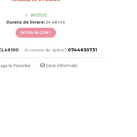
IN STOC
Durata de livrare:
24-48 ore
INTRA IN CONT
CL46100
Ai nevoie de ajutor?
0744630731
ga la Favorite
Cere informatii