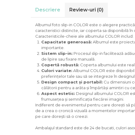
Descriere
Review-uri
(0)
Albumul foto slip-in COLOR este o alegere practică 
caracteristici distincte, iar coperta sa disponibilă î
Caracteristicile-cheie ale albumului COLOR includ:
Capacitate generoasă:
Albumul este proiectat
importante.
Sistem slip-in:
Procesul slip-in facilitează adău
de lipire sau fixare manuală.
Copertă robustă:
Coperta albumului este realiza
Culori variate:
Albumul COLOR este disponibil în
preferințelor tale sau să se integreze în designul 
Design compact și portabil:
Cu dimensiuni com
călătorii pentru a arăta și împărtăși amintiri cu ce
Aspect estetic:
Designul albumului COLOR este 
frumusețea și semnificația fiecărei imagini.
Indiferent de evenimentul pentru care dorești să pă
de a crea o cronică vizuală a momentelor importante 
pe care dorești să o creezi.
Ambalajul standard este de 24 de bucati, culori asort