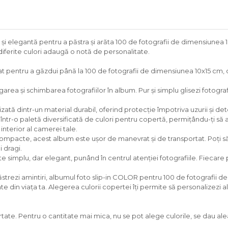
și elegantă pentru a păstra și arăta 100 de fotografii de dimensiunea 
n diferite culori adaugă o notă de personalitate.
 pentru a găzdui până la 100 de fotografii de dimensiunea 10x15 cm, of
garea și schimbarea fotografiilor în album. Pur și simplu glisezi fotogra
tă dintr-un material durabil, oferind protecție împotriva uzurii și dete
tr-o paletă diversificată de culori pentru copertă, permițându-ți să 
interior al camerei tale.
pacte, acest album este ușor de manevrat și de transportat. Poți să-l p
i dragi.
simplu, dar elegant, punând în centrul atenției fotografiile. Fiecare
strezi amintiri, albumul foto slip-in COLOR pentru 100 de fotografii d
din viața ta. Alegerea culorii copertei îți permite să personalizezi al
ate. Pentru o cantitate mai mica, nu se pot alege culorile, se dau aleato