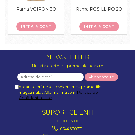
Rama VOIRON 3Q
Rama POSILLIPO 2Q
INTRA IN CONT
INTRA IN CONT
NEWSLETTER
Nu rata ofertele si promotiile noastre
Vreau sa primesc newsletter cu promotiile
magazinului. Afla mai multe in
Politica de
Confidentialitate
SUPORT CLIENTI
09.00 - 17.00
0744630731