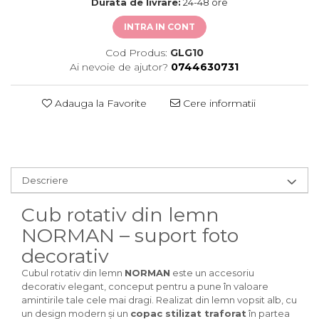
Durata de livrare:
24-48 ore
INTRA IN CONT
Cod Produs:
GLG10
Ai nevoie de ajutor?
0744630731
Adauga la Favorite
Cere informatii
Descriere
Cub rotativ din lemn
NORMAN – suport foto
decorativ
Cubul rotativ din lemn
NORMAN
este un accesoriu
decorativ elegant, conceput pentru a pune în valoare
amintirile tale cele mai dragi. Realizat din lemn vopsit alb, cu
un design modern și un
copac stilizat traforat
în partea