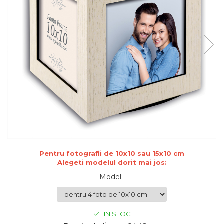
de sublimare
Plachete foto decorative
Diverse
Plastic si polimer
Aluminiu si inox
Trofee
Brelocuri
Diverse
Placi aluminiu decorative HD
Ceramica
Cani
Diverse
Pentru fotografii de 10x10 sau 15x10 cm
Carton si folie magnetica
Alegeti modelul dorit mai jos:
Puzzle-uri
Model
:
Diverse
IN STOC