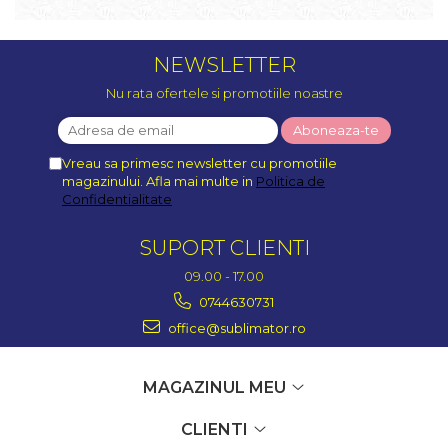
NEWSLETTER
Nu rata ofertele si promotiile noastre
Vreau sa primesc newsletter cu promotiile
magazinului. Afla mai multe in
Politica de
Confidentialitate
SUPORT CLIENTI
09.00 - 17.00
0744630731
office@sublimator.ro
MAGAZINUL MEU
CLIENTI