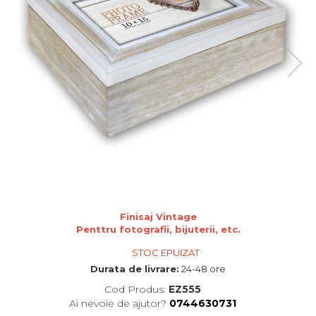
de sublimare
Plachete foto decorative
Diverse
Plastic si polimer
Aluminiu si inox
Trofee
Brelocuri
Diverse
Placi aluminiu decorative HD
Ceramica
Cani
Diverse
Finisaj Vintage
Carton si folie magnetica
Penttru fotografii, bijuterii, etc.
Puzzle-uri
STOC EPUIZAT
Diverse
Durata de livrare:
24-48 ore
Cod Produs:
EZ555
Ai nevoie de ajutor?
0744630731