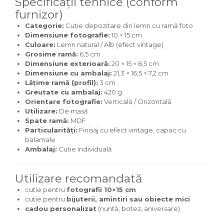
Specificații tehnice (conform
furnizor)
Categorie:
Cutie depozitare din lemn cu ramă foto
Dimensiune fotografie:
10 × 15 cm
Culoare:
Lemn natural / Alb (efect vintage)
Grosime ramă:
6,5 cm
Dimensiune exterioară:
20 × 15 × 6,5 cm
Dimensiune cu ambalaj:
21,3 × 16,5 × 7,2 cm
Lățime ramă (profil):
3 cm
Greutate cu ambalaj:
420 g
Orientare fotografie:
Verticală / Orizontală
Utilizare:
De masă
Spate ramă:
MDF
Particularități:
Finisaj cu efect vintage, capac cu
balamale
Ambalaj:
Cutie individuală
Utilizare recomandată
cutie pentru
fotografii 10×15 cm
cutie pentru
bijuterii, amintiri sau obiecte mici
cadou personalizat
(nuntă, botez, aniversare)