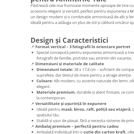
Păstrează cele mai frumoase momente aproape de tine c
accesoriu elegant și versatil, perfect pentru expunerea a
tr
un design modern și o combinație armonioasă de alb și le
ideală pentru a adăuga un plus de stil și căldură oricărui sp
Design și Caracteristici
📌
Format vertical – 3 fotografii în orientare portret
Special concepută pentru expunerea armonioasă a trei 
fotografii de familie, portrete sau amintiri din vacanțe.
📌
Dimensiuni și materiale de calitate
Dimensiuni totale:
38 x 17,8 cm – suficient de compac
suprafețe, dar destul de mare pentru a atrage atenția.
Culoare:
Alb modern, cu accente naturale din lemn, ofe
elegant.
Materiale premium
, durabile și atent finisate, ce com
la contemporan.
📌
Versatilitate și ușurință în expunere
Ideală pentru
masă, birou, raft, poliță sau etajeră
, 
spațiului tău.
Stabilă și ușor de plasat, fără a necesita sisteme de pri
📌
Ambalaj premium – perfectă pentru cadou
Ambalată individual într-o
cutie din carton kraft
, ofe