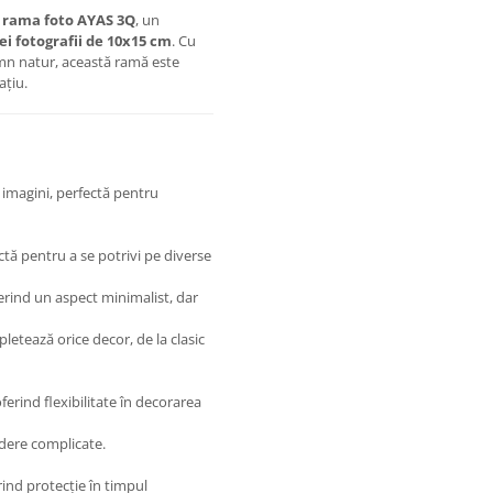
u
rama foto AYAS 3Q
, un
ei fotografii de 10x15 cm
. Cu
mn natur, această ramă este
ațiu.
imagini, perfectă pentru
tă pentru a se potrivi pe diverse
rind un aspect minimalist, dar
pletează orice decor, de la clasic
oferind flexibilitate în decorarea
ndere complicate.
rind protecție în timpul