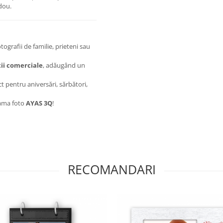
adou.
tografii de familie, prieteni sau
ții comerciale
, adăugând un
ct pentru aniversări, sărbători,
rama foto
AYAS 3Q
!
RECOMANDARI