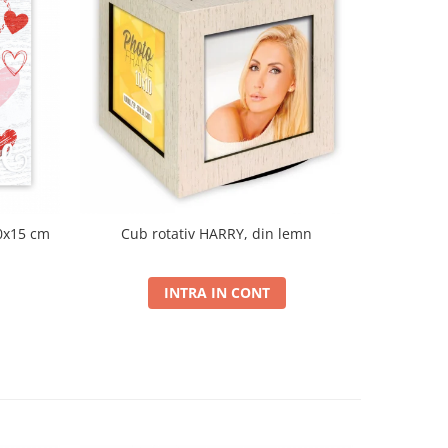
0x15 cm
Cub rotativ HARRY, din lemn
Rama COLIN
INTRA IN CONT