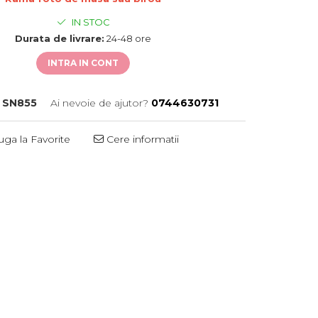
IN STOC
Durata de livrare:
24-48 ore
INTRA IN CONT
SN855
Ai nevoie de ajutor?
0744630731
ga la Favorite
Cere informatii