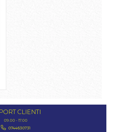
PORT CLIENTI
09.00 - 17.00
0744630731