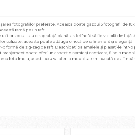
area fotografiilor preferate. Aceasta poate găzdui 5 fotografii de 10x
această ramă pe un raft:
raft orizontal sau o suprafață plană, astfel încât să fie vizibilă din față
iilor utilizate, aceasta poate adăuga o notă de rafinament și eleganță la
r-o formă de zig-zag pe raft. Deschideți balamalele și plasați-le într-o 
t aranjament poate oferi un aspect dinamic și captivant, fiind o modali
rama foto Imola, acest lucru va oferi o modalitate minunată de a împă