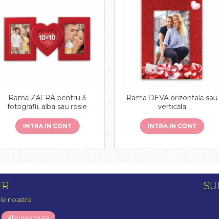
Rama ZAFRA pentru 3
Rama DEVA orizontala sau
fotografii, alba sau rosie
verticala
INTRA IN CONT
INTRA IN CONT
ER
SU
ile noastre