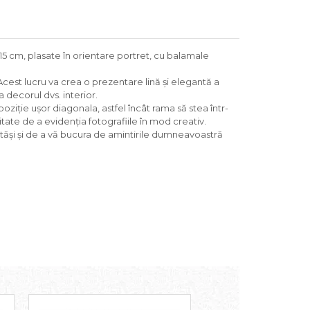
15 cm, plasate în orientare portret, cu balamale
. Acest lucru va crea o prezentare lină și elegantă a
 decorul dvs. interior.
poziție ușor diagonala, astfel încât rama să stea într-
tate de a evidenția fotografiile în mod creativ.
rtăși și de a vă bucura de amintirile dumneavoastră