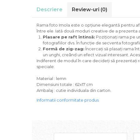
Descriere
Review-uri
(0)
Rama foto Imola este o opțiune elegantă pentru afiș
între ele. Iată două moduri creative de a prezenta 
Plasare pe raft întinsă:
Poziționați rama pe un 
fotografiilor dvs. În funcție de secventa fotograf
Formă de zig-zag:
Încercați să plasați rama înt
un unghi, creând un efect vizual interesant. Aces
Indiferent de modul în care decideți să prezentați 
speciale.
Material : lemn
Dimensiuni totale : 62x17 cm
Ambalaj : cutie individuala din carton.
Informatii conformitate produs