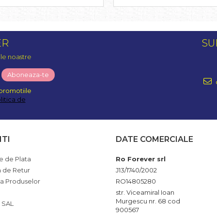
ER
SU
ile noastre
promotiile
litica de
NTI
DATE COMERCIALE
 de Plata
Ro Forever srl
a de Retur
J13/1740/2002
ia Produselor
RO14805280
str. Viceamiral Ioan
Murgescu nr. 68 cod
 SAL
900567