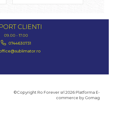
PORT CLIENTI
09.00 - 17.00
0744630731
office@sublimator.ro
©Copyright Ro Forever srl 2026
Platforma E-
commerce by Gomag