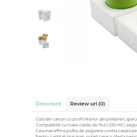
de sublimare
Plachete foto decorative
Diverse
Plastic si polimer
Aluminiu si inox
Trofee
Brelocuri
Diverse
Placi aluminiu decorative HD
Ceramica
Cani
Diverse
Carton si folie magnetica
Descriere
Review-uri
(0)
Puzzle-uri
Diverse
Cutii din carton cu profil interior din polistiren, sp
Compatibile cu toate canile de 11oz ( 330 ml ), asigur
Cea mai ieftina polita de asigurare contra casarii p
Pentru cantitati mai mari, puteti cere o oferta pers