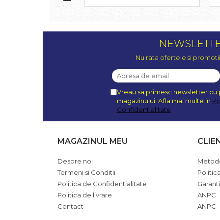
NEWSLETT
Nu rata ofertele si promoti
Vreau sa primesc newsletter cu 
magazinului. Afla mai multe in
Po
Confidentialitate
MAGAZINUL MEU
CLIE
Despre noi
Metode
Termeni si Conditii
Politic
Politica de Confidentialitate
Garant
Politica de livrare
ANPC
Contact
ANPC -