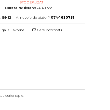
STOC EPUIZAT
Durata de livrare:
24-48 ore
:
BH12
Ai nevoie de ajutor?
0744630731
ga la Favorite
Cere informatii
sau curier rapid.