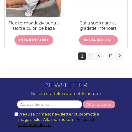
Flex termoadeziv pentru
Cana sublimare cu
textile culori de baza
gradatie interioara
INTRA IN CONT
INTRA IN CONT
1
2
3
14
...
NEWSLETTER
Nu rata ofertele si promotiile noastre
Vreau sa primesc newsletter cu promotiile
magazinului. Afla mai multe in
Politica de
Confidentialitate