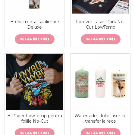
Breloc metal sublimare
Forever Laser Dark No-
Deluxe
Cut LowTemp
INTRA IN CONT
INTRA IN CONT
B-Paper LowTemp pentru
Waterslide - folie laser cu
foliile No-Cut
transfer la rece
INTRA IN CONT
INTRA IN CONT