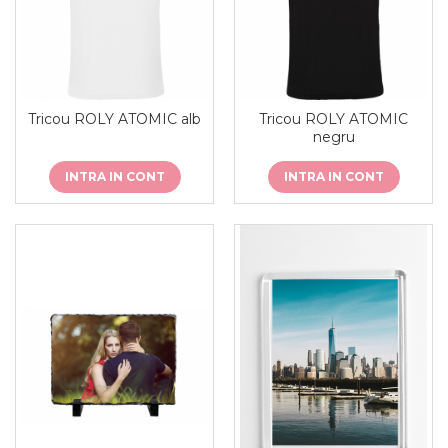
de sublimare
Plachete foto decorative
Diverse
Plastic si polimer
Aluminiu si inox
Tricou ROLY ATOMIC alb
Tricou ROLY ATOMIC
Trofee
negru
Brelocuri
INTRA IN CONT
INTRA IN CONT
Diverse
Placi aluminiu decorative HD
Ceramica
Cani
Diverse
Carton si folie magnetica
Puzzle-uri
Diverse