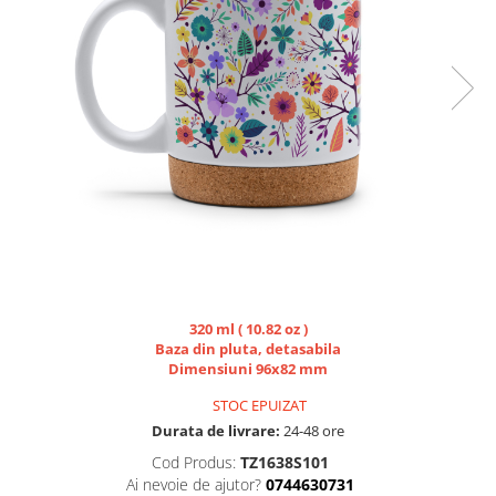
Lemn si MDF
sublimare
Plachete foto decorative
Diverse
Plastic si polimer
Aluminiu si inox
Trofee
Brelocuri
Diverse
Placi aluminiu decorative HD
Ceramica
Cani
320 ml ( 10.82 oz )
Baza din pluta, detasabila
Diverse
Dimensiuni 96x82 mm
Carton si folie magnetica
STOC EPUIZAT
Puzzle-uri
Durata de livrare:
24-48 ore
Diverse
Cod Produs:
TZ1638S101
Ai nevoie de ajutor?
0744630731