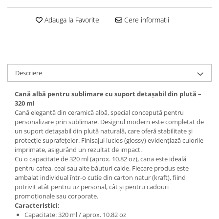
Adauga la Favorite
Cere informatii
Descriere
Cană albă pentru sublimare cu suport detașabil din plută –
320 ml
Cană elegantă din ceramică albă, special concepută pentru
personalizare prin sublimare. Designul modern este completat de
un suport detașabil din plută naturală, care oferă stabilitate și
protecție suprafețelor. Finisajul lucios (glossy) evidențiază culorile
imprimate, asigurând un rezultat de impact.
Cu o capacitate de 320 ml (aprox. 10.82 oz), cana este ideală
pentru cafea, ceai sau alte băuturi calde. Fiecare produs este
ambalat individual într-o cutie din carton natur (kraft), fiind
potrivit atât pentru uz personal, cât și pentru cadouri
promoționale sau corporate.
Caracteristici:
Capacitate: 320 ml / aprox. 10.82 oz