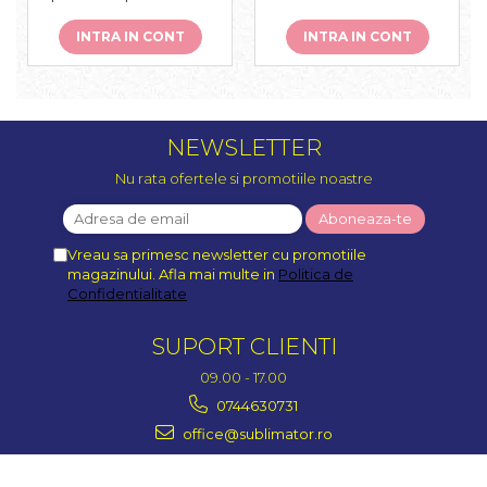
negru
INTRA IN CONT
INTRA IN CONT
NEWSLETTER
Nu rata ofertele si promotiile noastre
Vreau sa primesc newsletter cu promotiile
magazinului. Afla mai multe in
Politica de
Confidentialitate
SUPORT CLIENTI
09.00 - 17.00
0744630731
office@sublimator.ro