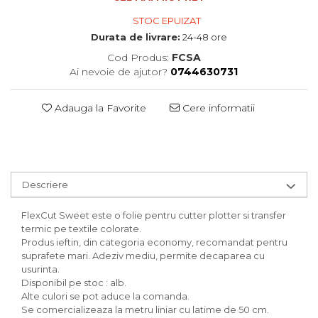
STOC EPUIZAT
Durata de livrare:
24-48 ore
Cod Produs:
FCSA
Ai nevoie de ajutor?
0744630731
Adauga la Favorite
Cere informatii
Descriere
FlexCut Sweet este o folie pentru cutter plotter si transfer
termic pe textile colorate.
Produs ieftin, din categoria economy, recomandat pentru
suprafete mari. Adeziv mediu, permite decaparea cu
usurinta.
Disponibil pe stoc : alb.
Alte culori se pot aduce la comanda.
Se comercializeaza la metru liniar cu latime de 50 cm.