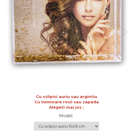
de sublimare
Plachete foto decorative
Diverse
Plastic si polimer
Aluminiu si inox
Trofee
Brelocuri
Diverse
Placi aluminiu decorative HD
Ceramica
Cani
Diverse
Carton si folie magnetica
Cu sclipici auriu sau argintiu
Puzzle-uri
Cu inimioare rosii sau zapada
Alegeti mai jos :
Diverse
Model
: