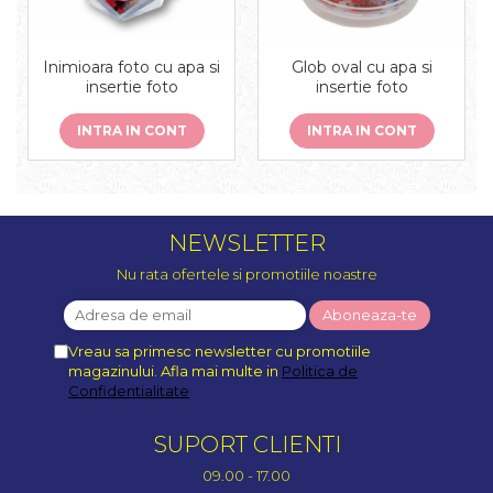
Inimioara foto cu apa si
Glob oval cu apa si
insertie foto
insertie foto
INTRA IN CONT
INTRA IN CONT
NEWSLETTER
Nu rata ofertele si promotiile noastre
Vreau sa primesc newsletter cu promotiile
magazinului. Afla mai multe in
Politica de
Confidentialitate
SUPORT CLIENTI
09.00 - 17.00