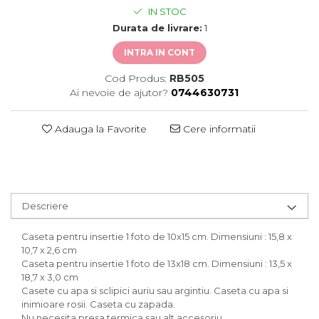
IN STOC
Durata de livrare:
1
INTRA IN CONT
Cod Produs:
RB505
Ai nevoie de ajutor?
0744630731
Adauga la Favorite
Cere informatii
Descriere
Caseta pentru insertie 1 foto de 10x15 cm. Dimensiuni : 15,8 x
10,7 x 2,6 cm
Caseta pentru insertie 1 foto de 13x18 cm. Dimensiuni : 13,5 x
18,7 x 3,0 cm
Casete cu apa si sclipici auriu sau argintiu. Caseta cu apa si
inimioare rosii. Caseta cu zapada.
Nu necesita presa termica sau alt accesoriu.