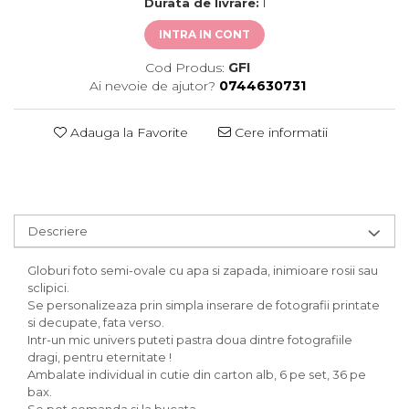
Durata de livrare:
1
INTRA IN CONT
Cod Produs:
GFI
Ai nevoie de ajutor?
0744630731
Adauga la Favorite
Cere informatii
Descriere
Globuri foto semi-ovale cu apa si zapada, inimioare rosii sau
sclipici.
Se personalizeaza prin simpla inserare de fotografii printate
si decupate, fata verso.
Intr-un mic univers puteti pastra doua dintre fotografiile
dragi, pentru eternitate !
Ambalate individual in cutie din carton alb, 6 pe set, 36 pe
bax.