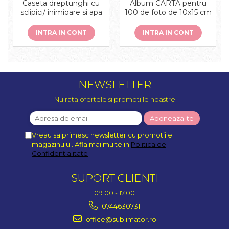
Caseta dreptunghi cu
Album CARTA pentru
sclipici/ inimioare si apa
100 de foto de 10x15 cm
INTRA IN CONT
INTRA IN CONT
NEWSLETTER
Nu rata ofertele si promotiile noastre
Vreau sa primesc newsletter cu promotiile
magazinului. Afla mai multe in
Politica de
Confidentialitate
SUPORT CLIENTI
09.00 - 17.00
0744630731
office@sublimator.ro