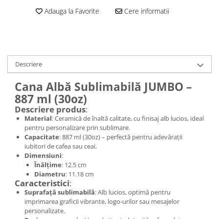
Adauga la Favorite
Cere informatii
Descriere
Cana Albă Sublimabilă JUMBO –
887 ml (30oz)
Descriere produs
:
Material
: Ceramică de înaltă calitate, cu finisaj alb lucios, ideal
pentru personalizare prin sublimare.
Capacitate
: 887 ml (30oz) – perfectă pentru adevărații
iubitori de cafea sau ceai.
Dimensiuni
:
Înălțime
: 12.5 cm
Diametru
: 11.18 cm
Caracteristici
:
Suprafață sublimabilă
: Alb lucios, optimă pentru
imprimarea graficii vibrante, logo-urilor sau mesajelor
personalizate.