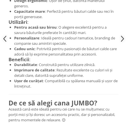
Design ergonomic
: Ușor de ținut, datorită mânerului
generos.
Capacitate mare
: Perfectă pentru băuturi calde sau reci în
porții generoase.
Utilizări
:
Pentru acasă sau birou
: O alegere excelentă pentru a
savura băuturile preferate în cantități mari.
Personalizare
: Ideală pentru cadouri tematice, branding de
companie sau amintiri speciale.
Cadou unic
: Potrivită pentru pasionații de băuturi calde care
adoră să își exprime personalitatea prin accesorii.
Beneficii
:
Durabilitate
: Construită pentru utilizare zilnică.
Imprimare de calitate
: Rezultate excelente cu culori vii și
detalii clare, datorită suprafeței uniforme.
Ușor de curățat
: Compatibilă cu spălarea manuală și ușor de
întreținut.
De ce să alegi cana JUMBO?
Această cană este ideală pentru cei care nu se mulțumesc cu
porții mici și își doresc un accesoriu practic, dar și personalizabil,
pentru momentele de relaxare. 😊