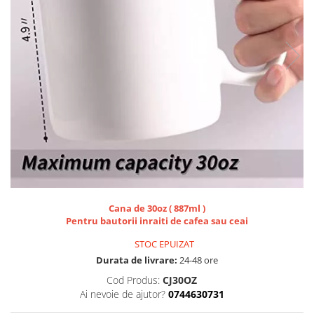
Lemn si MDF
sublimare
Plachete foto decorative
Diverse
Plastic si polimer
Aluminiu si inox
Trofee
Brelocuri
Diverse
Placi aluminiu decorative HD
Ceramica
Cani
Cana de 30oz ( 887ml )
Pentru bautorii inraiti de cafea sau ceai
Diverse
Carton si folie magnetica
STOC EPUIZAT
Durata de livrare:
24-48 ore
Puzzle-uri
Cod Produs:
CJ30OZ
Diverse
Ai nevoie de ajutor?
0744630731