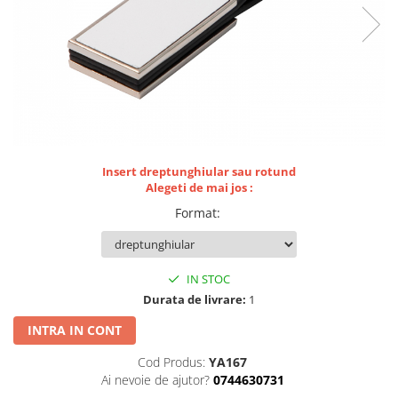
Lemn si MDF
sublimare
Plachete foto decorative
Diverse
Plastic si polimer
Aluminiu si inox
Trofee
Brelocuri
Insert dreptunghiular sau rotund
Diverse
Alegeti de mai jos :
Placi aluminiu decorative HD
Format
:
Ceramica
Cani
IN STOC
Diverse
Durata de livrare:
1
Carton si folie magnetica
INTRA IN CONT
Puzzle-uri
Diverse
Cod Produs:
YA167
Ai nevoie de ajutor?
0744630731