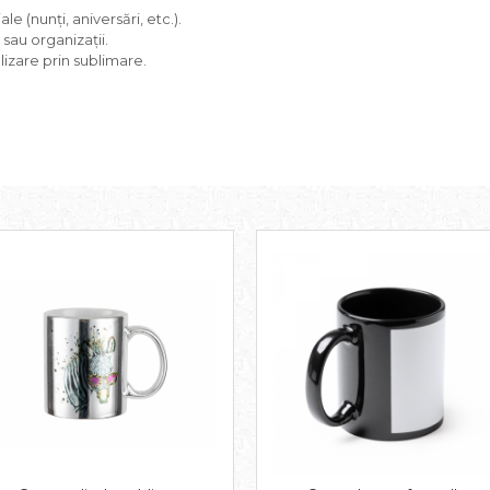
 (nunți, aniversări, etc.).
au organizații.
izare prin sublimare.