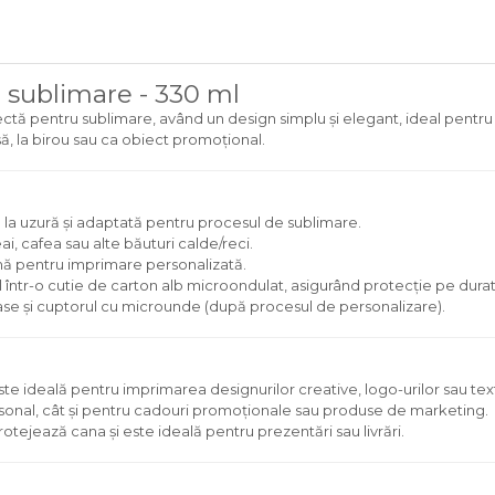
 sublimare - 330 ml
tă pentru sublimare, având un design simplu și elegant, ideal pentru
asă, la birou sau ca obiect promoțional.
ă la uzură și adaptată pentru procesul de sublimare.
ai, cafea sau alte băuturi calde/reci.
mă pentru imprimare personalizată.
într-o cutie de carton alb microondulat, asigurând protecție pe durata
se și cuptorul cu microunde (după procesul de personalizare).
e ideală pentru imprimarea designurilor creative, logo-urilor sau tex
rsonal, cât și pentru cadouri promoționale sau produse de marketing.
rotejează cana și este ideală pentru prezentări sau livrări.