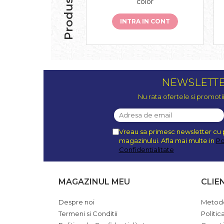
color
INTRA IN CONT
NEWSLETT
Nu rata ofertele si promoti
Vreau sa primesc newsletter cu 
magazinului. Afla mai multe in
Po
Confidentialitate
MAGAZINUL MEU
CLIE
Despre noi
Metode
Termeni si Conditii
Politic