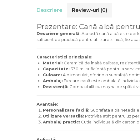
Descriere
Review-uri
(0)
Prezentare: Cană albă pentru
Descriere generală:
Această cană albă este perfec
suficient de practică pentru utilizare zilnică, fie ac
Caracteristici principale:
Material:
Ceramică de înaltă calitate, rezistent
Capacitate:
330 ml, suficientă pentru a servi ce
Culoare:
Alb imaculat, oferind o suprafață opti
Ambalaj:
Fiecare cană este ambalată individual 
Rezistență:
Compatibilă cu mașina de spălat va
Avantaje:
Personalizare facilă:
Suprafața albă netedă est
Utilizare versatilă:
Potrivită atât pentru uz pe
Ambalaj practic:
Cutia individuală din carton p
Aplicații: