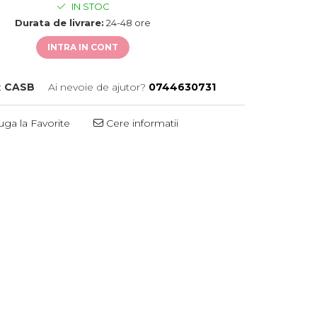
IN STOC
Durata de livrare:
24-48 ore
INTRA IN CONT
:
CASB
Ai nevoie de ajutor?
0744630731
ga la Favorite
Cere informatii