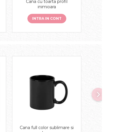
Cana cu toarta profil
inimioara
INTRA IN CONT
Cana full color sublimare si
Cana sublimare cu