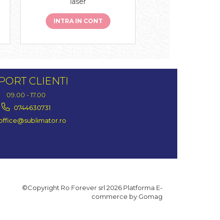
laser
interioara
INTRA IN CONT
INTRA IN C
PORT CLIENTI
09.00 - 17.00
0744630731
office@sublimator.ro
©Copyright Ro Forever srl 2026
Platforma E-
commerce by Gomag