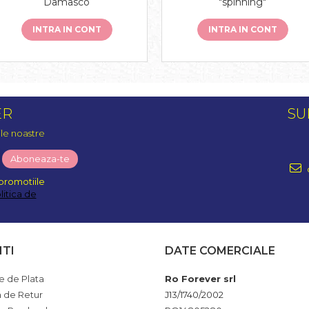
Damasco
"spinning"
INTRA IN CONT
INTRA IN CONT
ER
SU
ile noastre
promotiile
litica de
NTI
DATE COMERCIALE
 de Plata
Ro Forever srl
a de Retur
J13/1740/2002