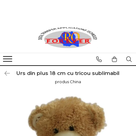
FOLII TRANSFER TERMIC
OBIECTE PERSONALIZABILE TERMIC
RAME SI ALBUME FOTO
PRODUSE CU INSERTIE FOTO
PRODUSE GRAVABILE
DIVERSE
ACCESORII
Pentru imprimante laser cu
Materiale textile
Rame foto individuale si colaje
Brelocuri, magneti
Ardezie
Produse pentru matuit sticla
Consumabile
toner CMYK
Fete de perna
Albume foto cu insertie
Globuri, casete cu apa
Diverse produse gravabile
Servicii imprimare
Diverse
Pentru imprimante laser cu
Mouse-pads
Cuburi rotative sau fixe
Autocolant
toner alb CMYW
Tricouri
Pentru prese de insigne
Pentru imprimante cu cerneala
Diverse alte produse textile
de sublimare
Mascote din plus
Jucarii din plus
Urs din plus 18 cm cu tricou sublimabil
Sticla, acryl si cristal
Pentru imprimante cu cerneala
produs China
solvent
Sticla
Pentru imprimante cu cerneala
Acryl
ink-jet
Cristal
Piatra naturala ( ardezie )
Pentru imprimante DTF
Lucioasa
Folii termoadezive pentru
cutter-plotter
Mata
Lemn si MDF
Materiale printabile cu cerneala