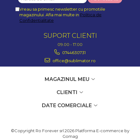
Vreau sa primesc newsletter cu promotiile
magazinului. Afla mai multe in
Politica de
Confidentialitate
SUPORT CLIENTI
09.00 - 17.00
0744630731
office@sublimator.ro
MAGAZINUL MEU
CLIENTI
DATE COMERCIALE
©Copyright Ro Forever srl 2026
Platforma E-commerce by
Gomag