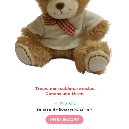
de sublimare
Plachete foto decorative
Diverse
Plastic si polimer
Aluminiu si inox
Trofee
Brelocuri
Diverse
Placi aluminiu decorative HD
Ceramica
Cani
Diverse
Tricou mini sublimare inclus
Carton si folie magnetica
Dimensiune 18 cm
Puzzle-uri
IN STOC
Diverse
Durata de livrare:
24-48 ore
INTRA IN CONT