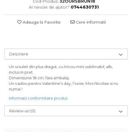
Cod Produs:
32OURSBRUN18
Ai nevoie de ajutor?
0744630731
Adauga la Favorite
Cere informatii
Descriere
Un ursulet din plus dragut, cu tricou mini sublimabil, alb,
inclus in pret.
Dimensiune 18 cm, fara ambalaj.
Un cadou pentru Valentine's day, 1 Iunie, Mos Nicolae si nu
numai !
Informatii conformitate produs
Review-uri
(0)