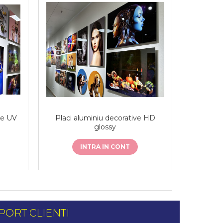
te UV
Placi aluminiu decorative HD
glossy
INTRA IN CONT
PORT CLIENTI