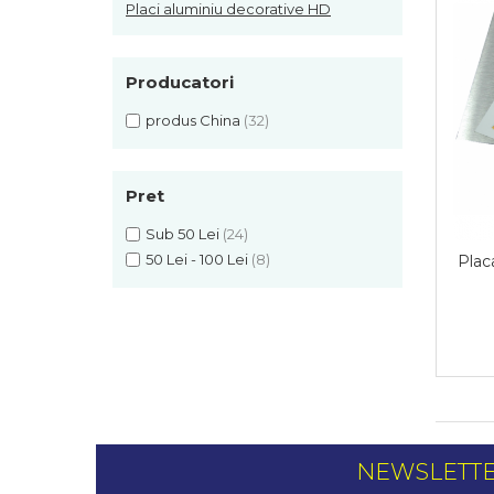
Placi aluminiu decorative HD
de sublimare
Plachete foto decorative
Diverse
Plastic si polimer
Producatori
Aluminiu si inox
produs China
(32)
Trofee
Brelocuri
Pret
Diverse
Placi aluminiu decorative HD
Sub 50 Lei
(24)
Ceramica
50 Lei - 100 Lei
(8)
Plac
Cani
Diverse
Carton si folie magnetica
Puzzle-uri
Diverse
NEWSLETT