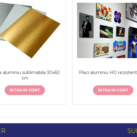
a aluminiu sublimabila 30x60
Placi aluminiu HD rezisten
cm
INTRA IN CONT
INTRA IN CONT
ER
SU