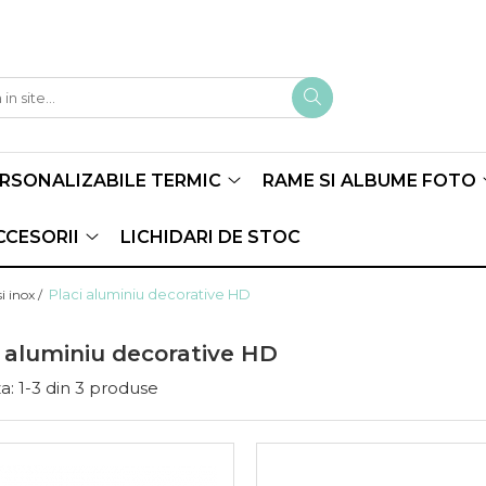
ERSONALIZABILE TERMIC
RAME SI ALBUME FOTO
CCESORII
LICHIDARI DE STOC
Placi aluminiu decorative HD
i inox /
i aluminiu decorative HD
a:
1-
3
din
3
produse